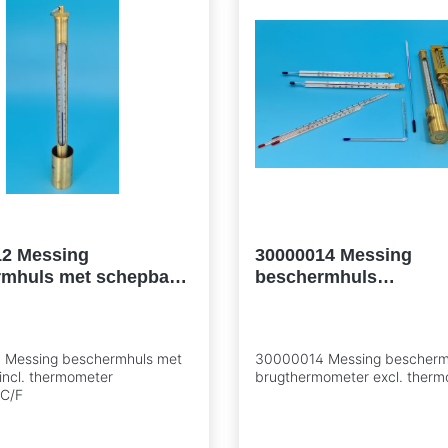
12 Messing
30000014 Messing
rmhuls met schepbak
beschermhuls
hermometer
brugthermometer excl
0°C/F
thermometer
Messing beschermhuls met
30000014 Messing bescherm
incl. thermometer
brugthermometer excl. ther
C/F