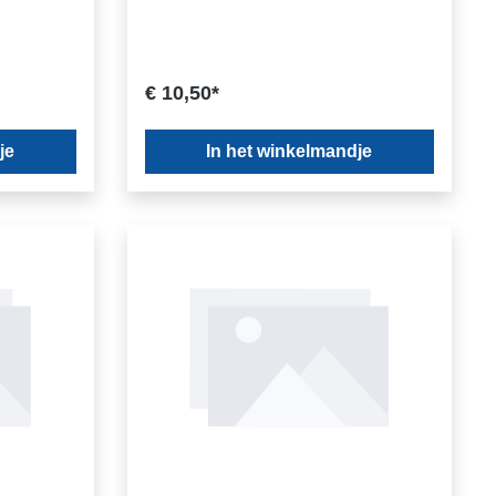
€ 10,50*
je
In het winkelmandje