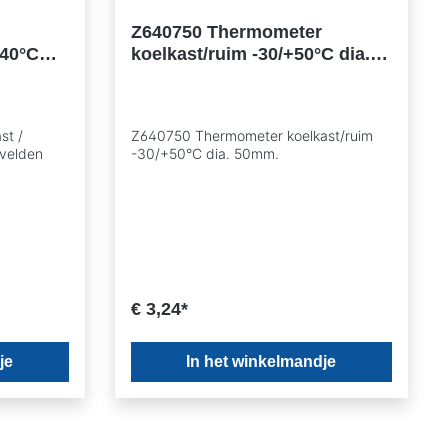
Z640750 Thermometer
+40°C
koelkast/ruim -30/+50°C dia.
x22mm.
50mm.
st /
Z640750 Thermometer koelkast/ruim
 velden
-30/+50°C dia. 50mm.
€ 3,24*
je
In het winkelmandje