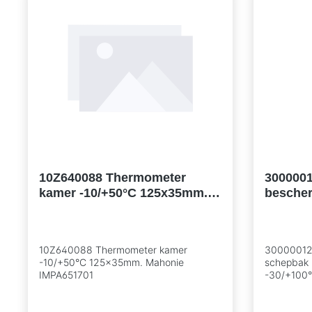
10Z640088 Thermometer
300000
kamer -10/+50°C 125x35mm.
besche
Mahonie IMPA651701
incl. t
-30/+10
10Z640088 Thermometer kamer
30000012 
-10/+50°C 125x35mm. Mahonie
schepbak 
IMPA651701
-30/+100°