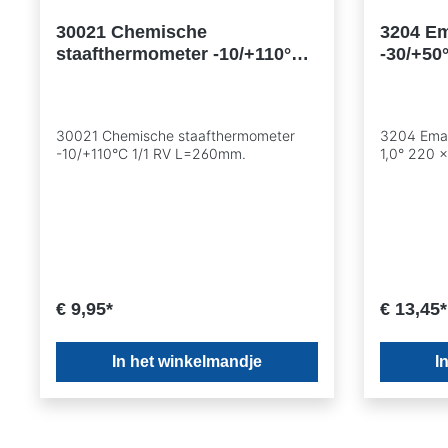
30021 Chemische
3204 Em
staafthermometer -10/+110°C
-30/+50
1/1 RV L=260mm.
30021 Chemische staafthermometer
3204 Emai
-10/+110°C 1/1 RV L=260mm.
1,0° 220 
€ 9,95*
€ 13,45*
In het winkelmandje
I