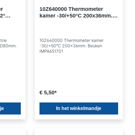
r
10Z640000 Thermometer
/2°
kamer -30/+50°C 200x36mm.
et
Beuken IMPA651701
trie
10Z640000 Thermometer kamer
 OD80mm.
-30/+50°C 200x36mm. Beuken
IMPA651701
€ 5,50*
je
In het winkelmandje