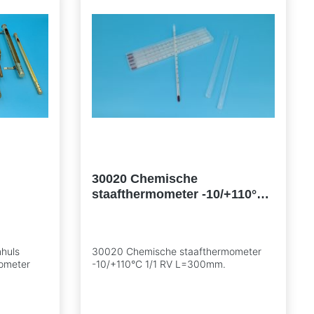
30020 Chemische
staafthermometer -10/+110°C
.
1/1 RV L=300mm.
huls
30020 Chemische staafthermometer
mometer
-10/+110°C 1/1 RV L=300mm.