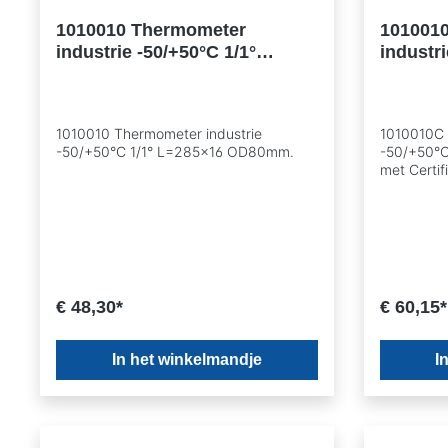
1010010 Thermometer
101001
industrie -50/+50°C 1/1°
industri
L=285x16 OD80mm.
L=285x
Certific
1010010 Thermometer industrie
1010010C 
-50/+50°C 1/1° L=285x16 OD80mm.
-50/+50°
met Certif
€ 48,30*
€ 60,15*
In het winkelmandje
I