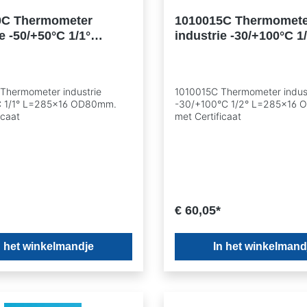
0C Thermometer
1010015C Thermomete
e -50/+50°C 1/1°
industrie -30/+100°C 1
16 OD80mm. met
L=285x16 OD80mm. m
aat
Certificaat
Thermometer industrie
1010015C Thermometer indus
C 1/1° L=285x16 OD80mm.
-30/+100°C 1/2° L=285x16
icaat
met Certificaat
€ 60,05*
n het winkelmandje
In het winkelmand