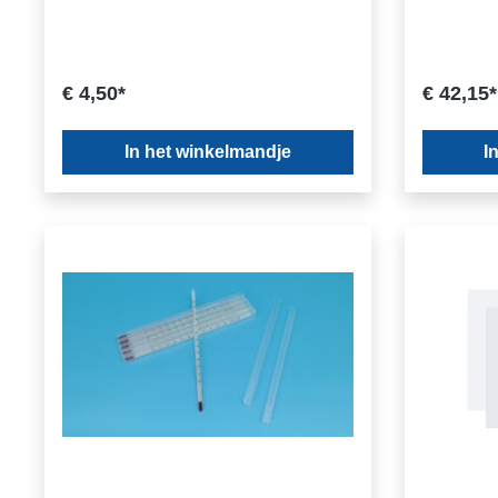
€ 4,50*
€ 42,15*
In het winkelmandje
I