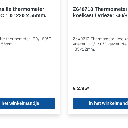
aille thermometer
Z640710 Thermometer
°C 1,0° 220 x 55mm.
koelkast / vriezer -40/
gekleurde velden 185
lle thermometer -30/+50°C
Z640710 Thermometer koelka
x 55mm.
vriezer -40/+40°C gekleurde
185x22mm.
€ 2,95*
n het winkelmandje
In het winkelmand