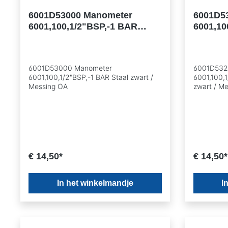
6001D53000 Manometer
6001D5
6001,100,1/2"BSP,-1 BAR
6001,10
Staal zwart / Messing OA
Staal z
6001D53000 Manometer
6001D532
6001,100,1/2"BSP,-1 BAR Staal zwart /
6001,100,1
Messing OA
zwart / M
€ 14,50*
€ 14,50*
In het winkelmandje
I