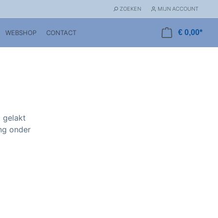
ZOEKEN
MIJN ACCOUNT
€ 0,00*
WEBSHOP
CONTACT
t gelakt
ing onder