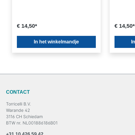
€ 14,50*
€ 14,50*
In het winkelmandje
I
CONTACT
Torricelli B.V.
Warande 42
3116 CH Schiedam
BTW nr. NL001886186B01
+31 10 426 59 42