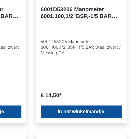
er
6001D53206 Manometer
3 BAR
6001,100,1/2"BSP,-1/5 BAR
 OA
Staal zwart / Messing OA
6001D53206 Manometer
taal zwart
6001,100,1/2"BSP,-1/5 BAR Staal zwart /
Messing OA
€ 14,50*
je
In het winkelmandje