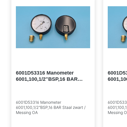
6001D53316 Manometer
6001D5
6001,100,1/2"BSP,16 BAR
6001,10
Staal zwart / Messing OA
Staal z
6001D53316 Manometer
6001D533
6001,100,1/2"BSP,16 BAR Staal zwart /
6001,100,1
Messing OA
Messing 