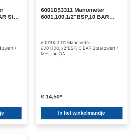
er
6001D53311 Manometer
AR Staal
6001,100,1/2"BSP,10 BAR
Staal zwart / Messing OA
6001D53311 Manometer
 zwart /
6001,100,1/2"BSP,10 BAR Staal zwart /
Messing OA
€ 14,50*
je
In het winkelmandje