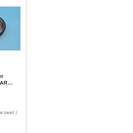
er
BAR
 OA
l zwart /