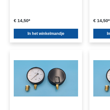
€ 14,50*
€ 14,50*
In het winkelmandje
I