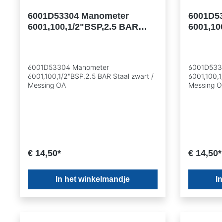
6001D53304 Manometer
6001D5
6001,100,1/2"BSP,2.5 BAR
6001,10
Staal zwart / Messing OA
zwart /
6001D53304 Manometer
6001D533
6001,100,1/2"BSP,2.5 BAR Staal zwart /
6001,100,1
Messing OA
Messing 
€ 14,50*
€ 14,50*
In het winkelmandje
I