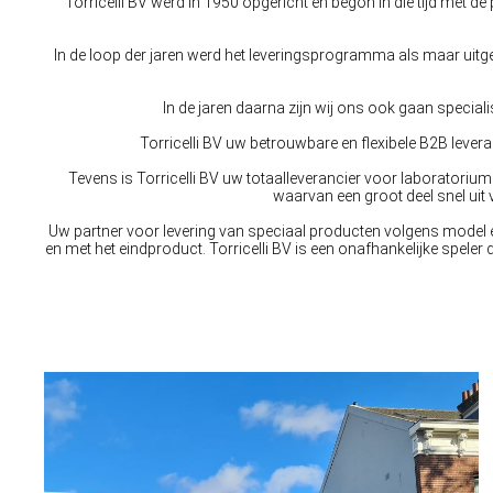
Torricelli BV werd in 1950 opgericht en begon in die tijd met
In de loop der jaren werd het leveringsprogramma als maar uitg
In de jaren daarna zijn wij ons ook gaan specia
Torricelli BV uw betrouwbare en flexibele B2B leve
Tevens is Torricelli BV uw totaalleverancier voor laboratori
waarvan een groot deel snel uit
Uw partner voor levering van speciaal producten volgens model e
en met het eindproduct. Torricelli BV is een onafhankelijke spele