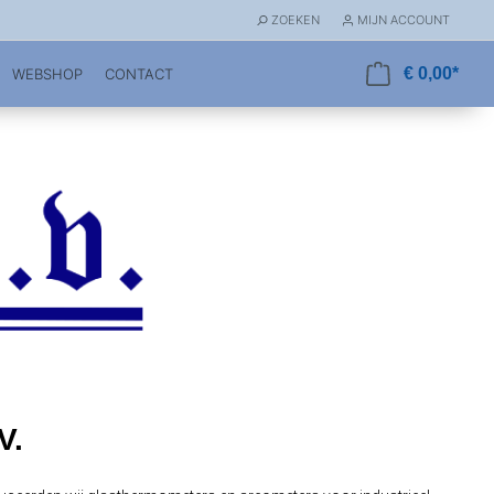
ZOEKEN
MIJN ACCOUNT
€ 0,00*
WEBSHOP
CONTACT
V.